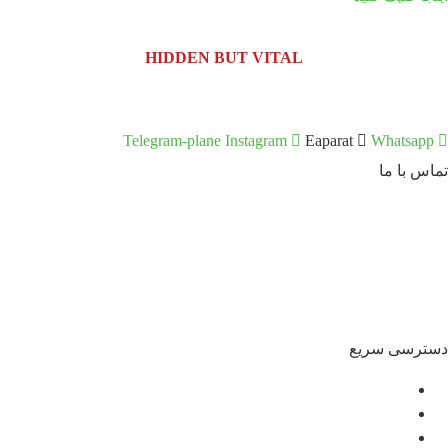
HIDDEN BUT VITAL
Telegram-plane
Instagram
Eaparat
Whatsapp
تماس با ما
آدرس کارخانه:
کیلومتر 5 اتوبان کرج قزوین، انتهای بلوار کاوش، پارک
علم و فناوری البرز
تلفن :
02691001518
صندوق پستی :
info@dr-bio.co
دسترسی سریع
درباره ما
مشاوره
آموزش