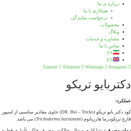
درباره ی ما
همکاری با ما
درخواست نمایندگی
محصولات
وبلاگ
مشاوره و خدمات
تماس با ما
FA
EN
Eaparat
Telegram
Whatsapp
Instagram
دکتربایو تریکو
عملکرد:
کود دکتر بایو تریکو (DR. Bio – Tricko)
حاوی مقادیر مناسبی از اسپور
قارچ تریکودرما هارزیانوم (
Trichoderma harzianum
) می باشد
زمان مصرف:
نشا کاری و نهال، چالکود، مصرف خاکی (آبیاری قطره