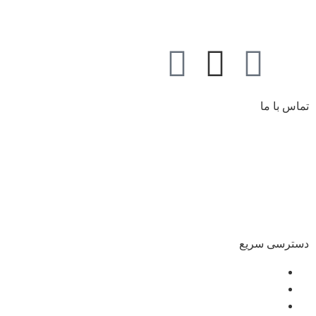
تماس با ما
آدرس کارخانه:
کیلومتر 5 اتوبان کرج قزوین، انتهای بلوار کاوش،
پارک علم و فناوری البرز
تلفن :
02691001518
صندوق پستی :
info@dr-bio.co
دسترسی سریع
درباره ما
مشاوره
آموزش