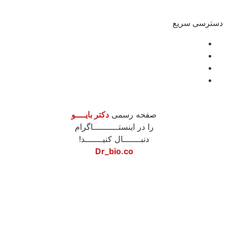
دسترسی سریع
درباره ما
مشاوره
آموزش
محصولات
صفحه رسمی
دکتر بایــــو
را در اینستــــــــــاگرام
دنبـــــــال کنیـــــــد!
Dr_bio.co
طراحی سایت
نونگار پردازش