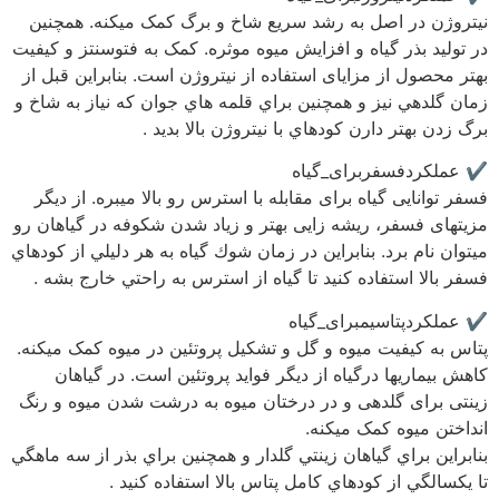
نیتروژن در اصل به رشد سریع شاخ و برگ کمک میکنه. همچنین
در تولید بذر گیاه و افزایش میوه موثره. کمک به فتوسنتز و کیفیت
بهتر محصول از مزایای استفاده از نیتروژن است. بنابراين قبل از
زمان گلدهي نيز و همچنين براي قلمه هاي جوان كه نياز به شاخ و
برگ زدن بهتر دارن كودهاي با نيتروژن بالا بديد .
✔️ عملکردفسفربرای_گیاه
فسفر توانایی گیاه برای مقابله با استرس رو بالا میبره. از دیگر
مزیتهای فسفر، ریشه زایی بهتر و زیاد شدن شکوفه در گیاهان رو
میتوان نام برد. بنابراين در زمان شوك گياه به هر دليلي از كودهاي
فسفر بالا استفاده كنيد تا گياه از استرس به راحتي خارج بشه .
✔️ عملکردپتاسیمبرای_گیاه
پتاس به کیفیت میوه و گل و تشکیل پروتئین در میوه کمک میکنه.
کاهش بیماریها درگیاه از دیگر فواید پروتئین است. در گیاهان
زینتی برای گلدهی و در درختان میوه به درشت شدن میوه و رنگ
انداختن میوه کمک میکنه.
بنابراين براي گياهان زينتي گلدار و همچنين براي بذر از سه ماهگي
تا يكسالگي از كودهاي كامل پتاس بالا استفاده كنيد .