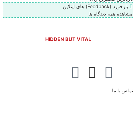
بازخورد (Feedback) های اینلاین
مشاهده همه دیدگاه ها
HIDDEN BUT VITAL
تماس با ما
آدرس کارخانه:
کیلومتر 5 اتوبان کرج قزوین، انتهای بلوار کاوش،
پارک علم و فناوری البرز
تلفن :
02691001518
صندوق پستی :
info@dr-bio.co